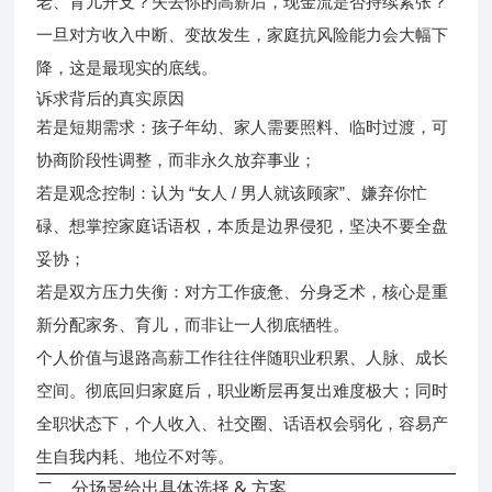
老、育儿开支？失去你的高薪后，现金流是否持续紧张？
一旦对方收入中断、变故发生，家庭抗风险能力会大幅下
降，这是最现实的底线。
诉求背后的真实原因
短期需求
若是
：孩子年幼、家人需要照料、临时过渡，可
协商阶段性调整，而非永久放弃事业；
观念控制
若是
：认为 “女人 / 男人就该顾家”、嫌弃你忙
碌、想掌控家庭话语权，本质是边界侵犯，坚决不要全盘
妥协；
双方压力失衡
若是
：对方工作疲惫、分身乏术，核心是重
新分配家务、育儿，而非让一人彻底牺牲。
个人价值与退路
高薪工作往往伴随职业积累、人脉、成长
职业断层再复出难度极大
空间。彻底回归家庭后，
；同时
全职状态下，个人收入、社交圈、话语权会弱化，容易产
生自我内耗、地位不对等。
二、分场景给出具体选择 & 方案