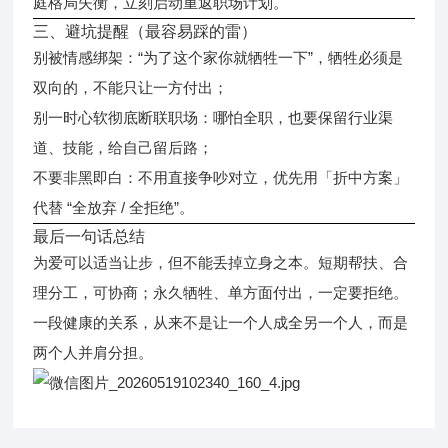
庭格局失衡，立刻启动重返职场计划。
三、避坑提醒（最容易踩的雷）
情感绑架
别被
：“为了这个家你就牺牲一下”，牺牲必须是
双向的，不能只让一方付出；
别一时心软彻底断联职场：哪怕全职，也要保留行业渠
道、技能，给自己留后路；
不要非黑即白：不用直接争吵对立，优先用「折中方案」
代替 “全放弃 / 全拒绝”。
最后一句话总结
为爱可以适当让步，但不能丢掉立身之本。
短期帮扶、合
理分工，可协商；永久牺牲、单方面付出，一定要拒绝。
一段健康的关系，从来不是让一个人成全另一个人，而是
两个人并肩分担。