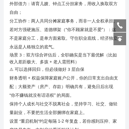
外部借力：请育儿嫂、钟点工分担家务，用收入换取双方
自由；
分工协作：两人共同分摊家庭事务，而非一人全权承担。
若对方强硬施压、道德绑架（“你不顾家就是不爱”）：这
经济独立
不是家庭分工，是单方面索取。守住职业底线，
永远是人格独立的底气
。
场景 3：双方综合评估后，全职确实是当下最优解（比如
收入差距极大、多孩 + 老人需照料）
可以选择回归，但必须做好 3 层自保
⚠️
财务透明 + 权益保障
家庭账户公开，你的日常支出自由支
配；大额资产（房产、存款）明确共有，避免日后出现
“你不赚钱就没有话语权” 的局面。
保持个人成长与社交
不脱离社会，坚持学习、社交、做轻
量副业，不要把生活全部捆绑在家庭上。
设置 “重启机制”
约定每隔 1-2 年复盘，若你感到压抑、家