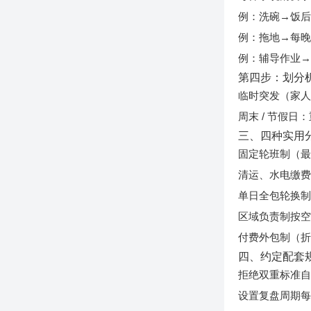
例：洗碗→饭后
例：拖地→每晚
例：辅导作业→每晚
第四步：划分机
临时突发（家
周末 / 节假
三、四种实用
固定轮班制（
清运、水电缴
单日全包轮换
区域负责制
按空
付费外包制（
四、约定配套
拒绝双重标准
设置复盘周期
每