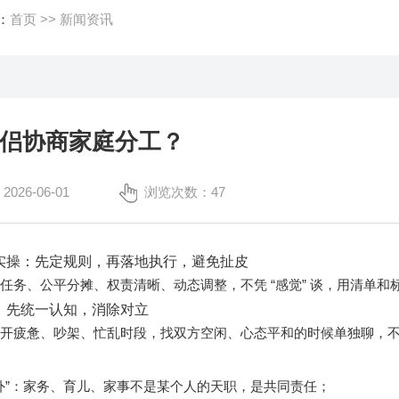
：
首页
>>
新闻资讯
侣协商家庭分工？
26-06-01
浏览次数：47
实操：先定规则，再落地执行，避免扯皮
化任务、公平分摊、权责清晰、动态调整
，不凭 “感觉” 谈，用清单
：先统一认知，消除对立
开疲惫、吵架、忙乱时段，找双方空闲、心态平和的时候单独聊，不谈
共同责任
 分外”：家务、育儿、家事不是某个人的天职，是
；