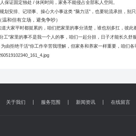
人保证固定独处 / 休闲时间，家务不能侵占全部私人空间。
规划安排、记琐事、操心大小事这类 “脑力活”，也要轮流承担，别
（温和但有立场，避免争吵）
知道大家平时都挺累的，咱们把家里的事分清楚，谁也别多扛，彼此都
不愿分工“家里的事不是我一个人的事，咱们一起分担，日子才能长久舒服
多” 为由拒绝干活“你工作辛苦我理解，但家务和养家一样重要，咱们各
关于我们
服务范围
新闻资讯
在线留言