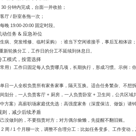
 30 分钟内完成，台面一并收拾；
客厅 / 卧室各拖一次；
 19:00-20:00 固定时段。
动任务 & 应急补位
谁当下空闲谁接手
人生病、突发维修、临时采购）：
，事后互相体谅
日：重新轮换分工，工作日的分工不延续到休息日。
分工模式，按需选择
最常用）
工作日固定每人负责哪几项，长期执行，形成习惯。示例：
费
制
单日一人全权负责所有家务家事，隔天互换。适合任务繁杂、不想
间划分，一人负责客厅 + 厨房，一人负责卧室 + 卫生间，公共区域
折中方案）
高薪职场家庭优先选：高强度家务（深度保洁、做饭）请钟点
规则，减少后续矛盾
自己没做到的，不要指责对方；对方偶尔偷懒，先提醒不翻旧账。
 2 周 / 1 个月聊一次，调整不合理分工：比如任务变多、工作变动