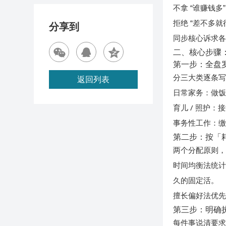
不拿 “谁赚钱
拒绝 “差不多
分享到
同步核心诉求各
二、核心步骤
第一步：全盘
分三大类逐条写
返回列表
日常家务
：做
育儿 / 照护
：接
事务性工作
：
第二步：按「耗
两个分配原则
时间均衡法
统
久的固定活。
擅长偏好法
优
第三步：明确执
每件事说清要求