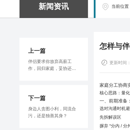
新闻资讯
当前位置
怎样与伴
上一篇
伴侣要求你放弃高薪工
更新时间：20
作，回归家庭，妥协还是
拒绝？
家庭分工协商
量
核心思路：
下一篇
一、前期准备
选对沟通时机避
身边人贪图小利，同流合
污，还是独善其身？
先拆解误区
摒弃 “分内 /