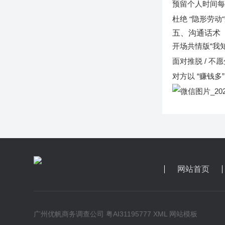
预留个人时间
每
杜绝 “隐形劳动”
五、沟通话术
开场共情版“我
面对推脱 / 
对方以 “赚钱
网站首页
广州优帆商务调查公司
粤AI31195777
XML
网站模板