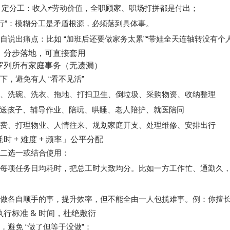
多” 定分工：收入≠劳动价值，全职顾家、职场打拼都是付出；
就行”：模糊分工是矛盾根源，必须落到具体事。
自说出痛点：比如 “加班后还要做家务太累”“带娃全天连轴转没有个
：分步落地，可直接套用
罗列所有家庭事务（无遗漏）
下，避免有人 “看不见活”
饭、洗碗、洗衣、拖地、打扫卫生、倒垃圾、采购物资、收纳整理
送孩子、辅导作业、陪玩、哄睡、老人陪护、就医陪同
缴费、打理物业、人情往来、规划家庭开支、处理维修、安排出行
时 + 难度 + 频率」公平分配
，二选一或结合使用：
计每项任务日均耗时，把总工时大致均分。比如一方工作忙、通勤久
不能全由一人包揽难事
先做各自顺手的事，提升效率，但
。例：你擅长
行标准 & 时间，杜绝敷衍
，避免 “做了但等于没做”：