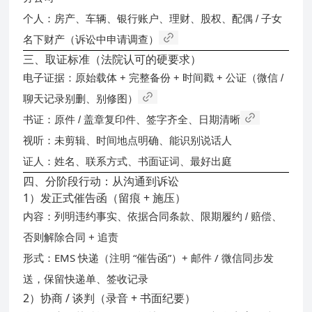
个人：房产、车辆、银行账户、理财、股权、配偶 / 子女
名下财产（诉讼中申请调查）
三、取证标准（法院认可的硬要求）
原始载体 + 完整备份 + 时间戳 + 公证
电子证据：
（微信 /
聊天记录别删、别修图）
书证：原件 / 盖章复印件、签字齐全、日期清晰
未剪辑、时间地点明确、能识别说话人
视听：
证人：姓名、联系方式、书面证词、最好出庭
四、分阶段行动：从沟通到诉讼
1）发正式催告函（留痕 + 施压）
内容：列明违约事实、依据合同条款、限期履约 / 赔偿、
否则解除合同 + 追责
EMS 快递（注明 “催告函”）+ 邮件 / 微信同步发
形式：
送
，保留快递单、签收记录
2）协商 / 谈判（录音 + 书面纪要）