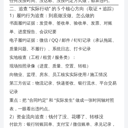
没按时间、没达标、没按约定方式做
任何
，都算违约。
二、追查 “实际行动” 的 5 个核心方向（取证 + 追踪）
1）履约行为追查：到底做没做、怎么做的
书面履约证据：发货单、签收单、验收单、发票、对账
单、进度报告、会议纪要
电子履约证据：微信 / QQ / 邮件 / 钉钉记录（承认拖延、
质量问题、不履行）、系统日志、打卡记录
实地核查（工程 / 租赁 / 服务类）：
现场拍照录像（进度、质量、空置、转租）
向物业、监理、房东、员工核实实际使用 / 施工情况
第三方佐证：物流记录、快递签收、银行流水、平台交易
记录
重点
时间轴对照
：把 “合同约定” 和 “实际发生” 做成一张
表
，一眼看出违约点。
2）资金流向追查：钱付了没、花哪了、转移没
付款方：银行转账回单、支付宝 / 微信账单、承兑记录，