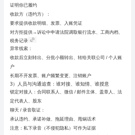
你已履约
证明
收款方（违约方）：
要求提供收款明细、发票、入账凭证
申请法院调取银行流水、工商内档、
对方拒提供→诉讼中
税务记录
异常线索：
收款后立刻转出、分批小额转出、转给关联公司 / 个人账
户
长期不开发票、账户频繁变更、注销账户
3）人员与沟通追查：谁对接、谁知情、谁授意
锁定对接人：合同联系人、微信 / 邮件主体、盖章人、法
定代表人、股东
聊天 / 录音取证：
承认违约、承诺补做、拖延理由、甩锅话术
私下录音（不侵犯隐私）可作为证据
注意：