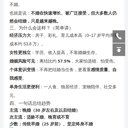
不婚。
不婚在快速增长、被广泛接受，但大多数人仍
也就是说：
然会结婚，只是越来越晚。
三、为什么会这样？（简单讲）
经济压力大
：房子、彩礼、育儿成本高（0–17 岁平均养育
成本约 53.8 万）。
女性更独立
：学历、收入提高，不靠婚姻生存。
婚姻风险可见
57.5%
：离结比约
，大家怕选错、怕受伤。
个体意识变强
感情质量、自
：不再把结婚当任务，更看重
我感受
。
单身生活更便利
：一人食、独居经济、宠物陪伴、社交多
元。
四、一句话总结趋势
主流：晚婚（30 岁左右及以后结婚）
次主流：适龄不婚、晚育或不育
少数：传统早婚（25 岁前）、坚定终身不婚