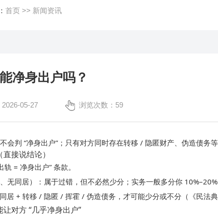
：
首页
>>
新闻资讯
能净身出户吗？
26-05-27
浏览次数：59
不会判 “净身出户”；只有对方同时存在转移 / 隐匿财产、伪造债
（直接说结论）
出轨 = 净身出户” 条款
。
属于过错，但不必然少分
多分你 10%–20%
尔、无同居）：
；实务一般
同居 + 转移 / 隐匿 / 挥霍 / 伪造债务
少分或不分
，才可能
（《民法典》
让对方 “几乎净身出户”