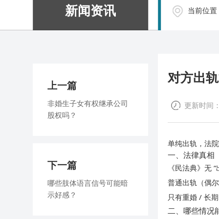
新闻资讯
当前位置
对方出轨
上一篇
非婚生子女有权继承公司
更新时间：20
股权吗？
单纯出轨，法院
一、法律真相
下一篇
《民法典》无 “
普通出轨（偶
哪些肢体语言信号可能暗
示好感？
重婚 / 长期
只有
二、哪些情况能