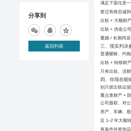
满足下面任意
签过有效忠诚
分享到
出轨 + 大额财
出轨 + 伪造
重婚 / 长期同
三、现实判决
返回列表
普通暧昧、约
出轨 + 转移财
只有出轨、没
四、你现在能
别只抓出轨证
重点查财产 + 
公司股权、对
房产、车辆、
大额
近 1–2 年
有条件补签协