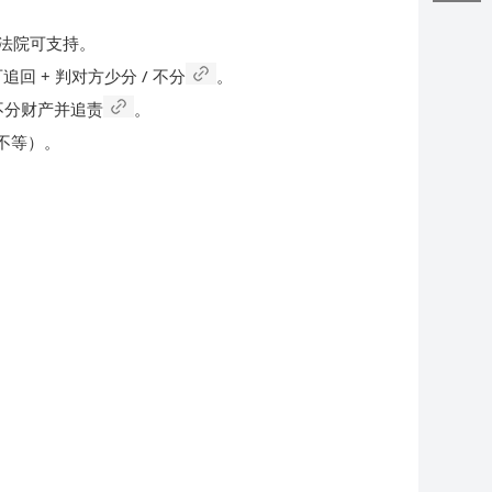
法院可支持。
追回 + 判对方少分 / 不分
可
。
不分财产
并追责
。
不等）。