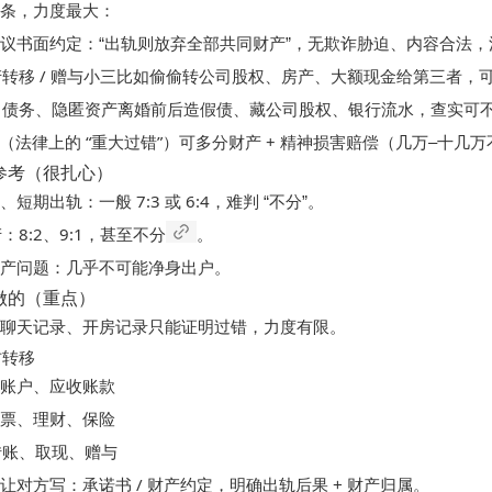
一条，力度最大：
协议
无欺诈胁迫、内容合法
书面约定：“出轨则放弃全部共同财产”，
，
产转移 / 赠与小三
比如偷偷转公司股权、房产、大额现金给第三者，
公司债务、隐匿资产
造假债、藏公司股权、银行流水
离婚前后
，查实可
居（法律上的 “重大过错”）
多分财产 + 精神损害赔偿
可
（几万–十几万
参考（很扎心）
一般 7:3 或 6:4
炮、短期出轨：
，难判 “不分”。
8:2、9:1，甚至不分
产：
。
几乎不可能净身出户
财产问题：
。
做的（重点）
据
力度有限
聊天记录、开房记录只能证明过错，
。
防转移
公账户、应收账款
股票、理财、保险
转账、取现、赠与
议
承诺书 / 财产约定
让对方写：
，明确出轨后果 + 财产归属。