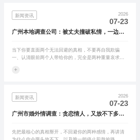
2026
新闻资讯
07-23
广州本地调查公司：被丈夫撞破私情，一边哀
求挽回，一边舍不得第三者的陪伴。
当下你要直面两个无法回避的真相，不要再自我欺骗
一、认清眼前两个人带给你的，完全是两种重量哀求挽
回的丈夫，承载着你的全部根···
+
2026
新闻资讯
07-23
广州市婚外情调查：贪恋情人，又放不下多年
夫妻情分，怎么办？
先把最核心的真相掰开，不回避你的两种感情，再讲清
为什么你会两头放不下，以及唯一能停止煎熬的路。