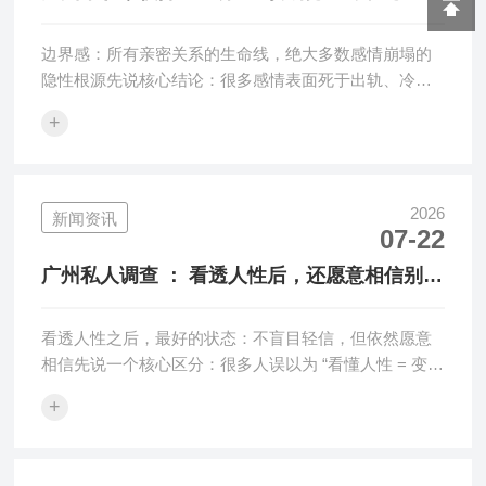
感情毁在这里？
边界感：所有亲密关系的生命线，绝大多数感情崩塌的
隐性根源先说核心结论：很多感情表面死于出轨、冷暴
力、无话可说、三观不合；···
+
2026
新闻资讯
07-22
广州私人调查 ： 看透人性后，还愿意相信别人
吗？
看透人性之后，最好的状态：不盲目轻信，但依然愿意
相信先说一个核心区分：很多人误以为 “看懂人性 = 变得
多疑、冷漠、不再信任···
+