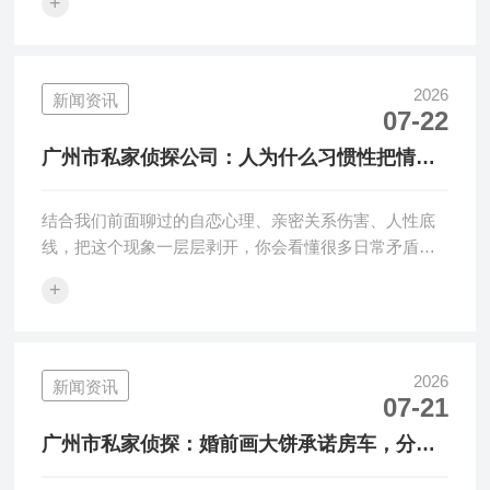
+
2026
新闻资讯
07-22
广州市私家侦探公司：人为什么习惯性把情绪
留给家人？
结合我们前面聊过的自恋心理、亲密关系伤害、人性底
线，把这个现象一层层剥开，你会看懂很多日常矛盾，
也能对应你长期体会的情感···
+
2026
新闻资讯
07-21
广州市私家侦探：婚前画大饼承诺房车，分手
全部翻脸不认账。