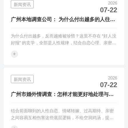
2026
新闻资讯
07-22
广州本地调查公司： 为什么付出越多的人往往
越不被珍惜？
为什么付出越多，反而越难被珍惜？这里不存在 “好人没
好报” 的玄学，全部是人性规律，结合自恋心理、亲密关
系平衡逻辑，一层层···
+
2026
新闻资讯
07-22
广州市婚外情调查：怎样才能更好地处理与家
人的关系？
结合前面聊到的人性自恋、情绪转嫁、过高期待、亲密
之间容易互相伤害这些底层逻辑，不给空洞鸡汤，提供
一套可落地、循序渐进的相···