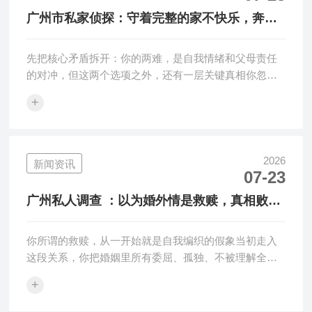
广州市私家侦探：守着完整的家不快乐，奔赴
新感情又愧对孩子，怎么选？
先把核心矛盾拆开：你的两难，是自我情绪和父母责任
的对冲，但这两个选项之外，还有一层关键真相你忽略
了：让你不快乐的从来不是···
+
2026
新闻资讯
07-23
广州私人调查 ：以为婚外情是救赎，真相败露
才发现两头都是放不下。
你所谓的救赎，从一开始就是自我编织的假象当初走入
这段关系，你把婚姻里所有委屈、孤独、不被理解全部
寄托在第三者身上，误以为···
+