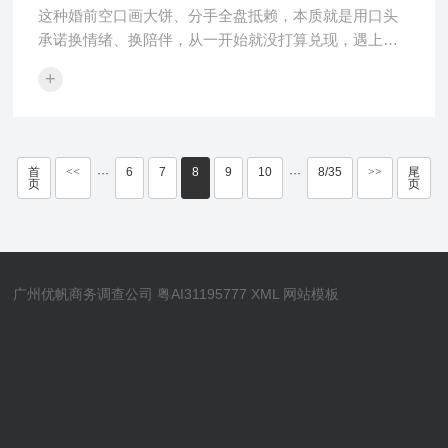
这种婚前空口画大饼、分手全盘抵赖，本质就是用口头
承诺换情绪、换陪伴，从一开始就没打算兑现，遇上了
别纠结感情，重点分清人情···
+
首
<<
6
7
8
9
10
8/35
>>
尾
···
···
页
页
广州优帆商务调查公司
粤AI31195777
XML
网站模板