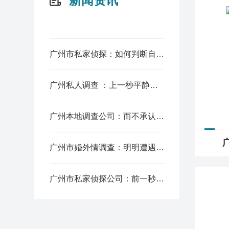
新闻资讯
广州市私家侦探：如何判断自己是否存在心理创伤？
广州私人调查 ：上一秒平静，下一秒崩溃大哭，情绪为何突然失控？
广州本地调查公司：而不承认事实，总觉得是一场梦，醒了就能恢复原样。
广州市婚外情调查：明明遭遇不幸，却下意识装作无事，是害怕旁人看穿吗？
广州市私家侦探公司：前一秒正常生活，变故降临瞬间大脑是空白的吗？